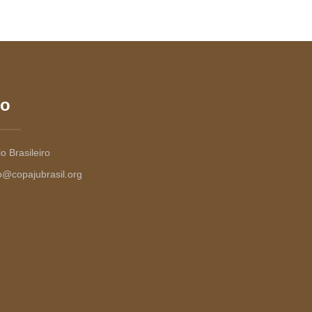
to
o Brasileiro
o@copajubrasil.org