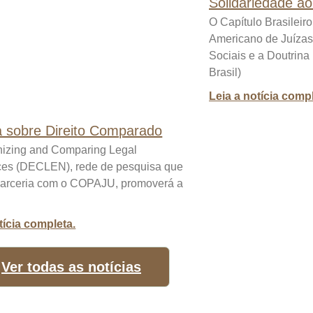
Solidariedade a
O Capítulo Brasileir
Americano de Juízas 
Sociais e a Doutrin
Brasil)
Leia a notícia compl
a sobre Direito Comparado
nizing and Comparing Legal
ces (DECLEN), rede de pesquisa que
parceria com o COPAJU, promoverá a
tícia completa.
Ver todas as notícias