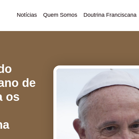
Notícias
Quem Somos
Doutrina Franciscana
 do
ano de
a os
na