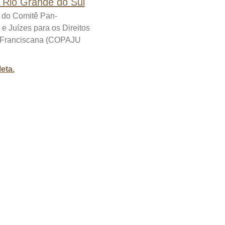
o Rio Grande do Sul
o do Comitê Pan-
e Juízes para os Direitos
a Franciscana (COPAJU
eta.