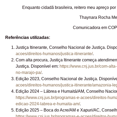
Enquanto cidadã brasileira, reitero meu apreço por 
Thaynara Rocha Me
Comunicadora em COPA
Referências utilizadas:
Justiça Itinerante, Conselho Nacional de Justiça. Disp
acoes/direitos-humanos/justica-itinerante/
.
Com alta procura, Justiça Itinerante começa atendime
Justiça. Disponível em:
https://www.cnj.jus.br/com-alt
no-marajo-pa/
.
Edição 2023, Conselho Nacional de Justiça. Disponív
acoes/direitos-humanos/justica-itinerante/amazonia-le
Edição 2024 – Lábrea e Humaitá/AM, Conselho Naciona
https://www.cnj.jus.br/programas-e-acoes/direitos-huma
edicao-2024-labrea-e-humaita-am/
.
Edição 2025 – Boca do Acre/AM e Xapuri/AC, Conselho
https://www.cnj.jus.br/programas-e-acoes/direitos-huma