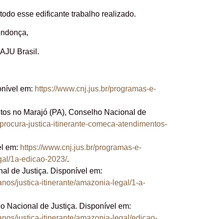
todo esse edificante trabalho realizado.
ndonça,
JU Brasil.
onível em:
https://www.cnj.jus.br/programas-e-
ntos no Marajó (PA), Conselho Nacional de
a-procura-justica-itinerante-comeca-atendimentos-
el em:
https://www.cnj.jus.br/programas-e-
gal/1a-edicao-2023/
.
l de Justiça. Disponível em:
nos/justica-itinerante/amazonia-legal/1-a-
 Nacional de Justiça. Disponível em:
nos/justica-itinerante/amazonia-legal/edicao-