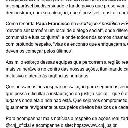
incomparável biodiversidade e lar de povos que preservam 
demonstram, com sua atuação, que é possível construir cami
Como recorda
Papa Francisco
na
Exortação Apostólica Pó
“deveria ser também um local de diálogo social”, onde dife
comunhão e luta conjunta”, e onde todos nós somos chamad
com profundo respeito, “vias de encontro que enriqueçam a 
devemos começar pelos últimos”.
Assim, o esforço dessas equipes que percorrem a região re
mais vulneráveis no centro das nossas ações, iluminando c
inclusivo e atento às urgências humanas.
Que possamos nos inspirar nessa ação para seguirmos venc
que possa dificultar a instauração da justiça social – que 
lugares onde ela ainda não está. Que sejamos comprometi
igualmente revigorante busca pelos direitos básicos de cada
Para acompanhar mais notícias a respeito de ações realizad
@cnj_oficial e acompanhe o site: https://www.cnj.jus.br.