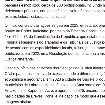
parceiras e mobilizou cerca de 600 profissionais, incluindo
defensores públicos, equipes médicas, voluntários e servid
esferas federal, estadual e municipal.
O início concreto das ações se deu em 2023, entretanto; elas
houve no Poder Judiciário, por meio da Emenda Constituciona
1º e 125, § 7º, da Constituição da República, que estabelec
Tribunais Regionais do Trabalho e os Tribunais de Justiça 
de acordo com as especificidades locais, a Justiça itinera
publicasse, em 2022, uma Resolução que se relaciona à in
Justiça Itinerante.
Desde o início das atuações dos Serviços da Justiça Itiner
CNJ e parceiros têm levado acessibilidade a diferentes regi
econômica e geográfica: em 2023 à cidade de São Félix do 
municípios de Lábrea e Humaitá, no sul do Amazonas; em 2
Amazonas, e Xapuri, no Acre; e agora, em 2026, encerrando 
nas cidades de Breves, Portel e Melgaço, de modo que ess
imagens abaixo.