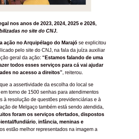
egal nos anos de 2023, 2024, 2025 e 2026,
ilizadas no site do CNJ
.
a ação no Arquipélago do Marajó
se explicitou
cado pelo site do CNJ, na fala da juíza auxiliar
ação geral da ação:
“Estamos falando de uma
azer todos esses serviços para cá vai ajudar
dades no acesso a direitos”
, reiterou.
ue a assertividade da escolha do local se
as em torno de 1500 senhas para atendimentos
s à resolução de questões previdenciárias e à
lação de Melgaço também está sendo atendida,
itos foram os serviços ofertados, dispostos
iental/fundiário
,
infância, meninas e
dos estão melhor representados na imagem a