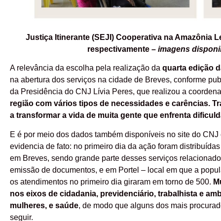
Justiça Itinerante (SEJI) Cooperativa na Amazônia L
respectivamente
–
imagens disponib
A relevância da escolha pela realização da
quarta edição d
na abertura dos serviços na cidade de Breves, conforme publi
da Presidência do CNJ Lívia Peres, que realizou a coorden
região com vários tipos de necessidades e carências. Tr
a transformar a vida de muita gente que enfrenta dificul
E é por meio dos dados também disponíveis no site do CNJ q
evidencia de fato: no primeiro dia da ação foram distribuíd
em Breves, sendo grande parte desses serviços relacionado
emissão de documentos, e em Portel – local em que a popu
os atendimentos no primeiro dia giraram em torno de 500.
Mu
nos eixos de cidadania, previdenciário, trabalhista e amb
mulheres, e saúde
, de modo que alguns dos mais procura
seguir.